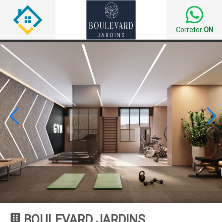
Corretor
ON


BOULEVARD JARDINS