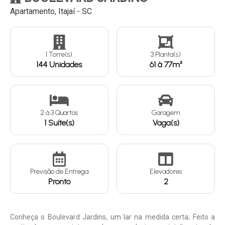
Apartamento, Itajaí - SC
Continuar
1 Torre(s)
3 Planta(s)
144 Unidades
61 à 77m²
2
à
3
Quartos
Garagem
1 Suíte(s)
Vaga(s)
Previsão de Entrega
Elevadores
Pronto
2
Conheça o Boulevard Jardins, um lar na medida certa; Feito a