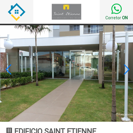
Corretor
ON


EDIFICIO SAINT ETIENNE