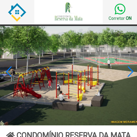
Corretor
ON


CONDOMÍNIO RESERVA DA MATA