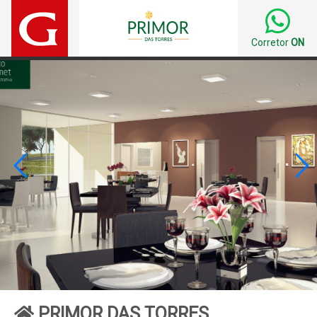
Corretor
ON


PRIMOR DAS TORRES