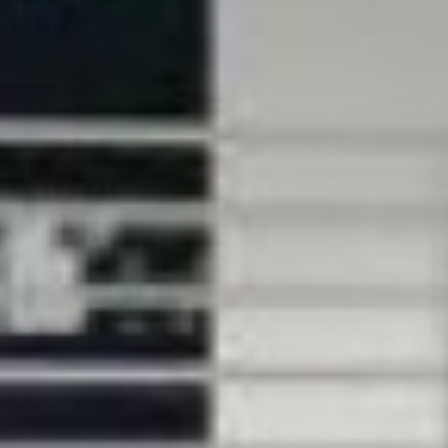







