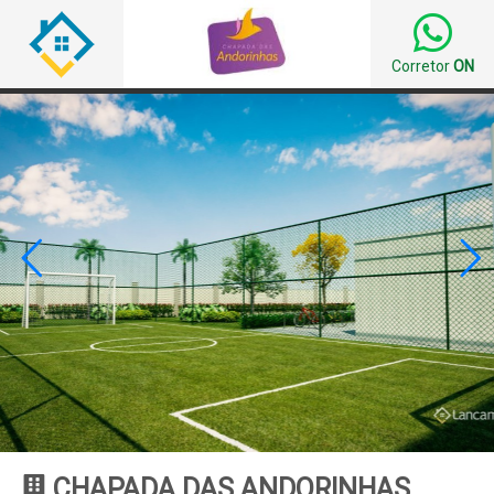
Corretor
ON


CHAPADA DAS ANDORINHAS