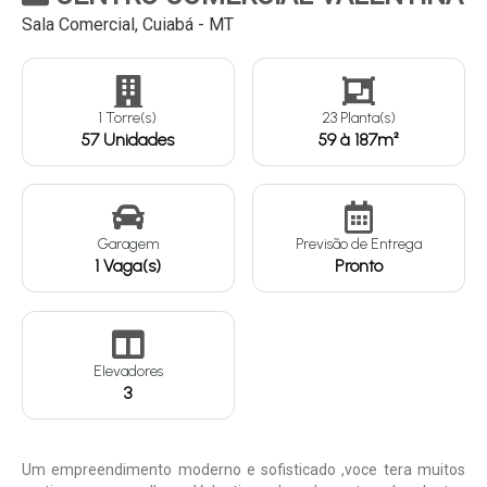
Sala Comercial, Cuiabá - MT
Continuar
1 Torre(s)
23 Planta(s)
57 Unidades
59 à 187m²
Garagem
Previsão de Entrega
1 Vaga(s)
Pronto
Elevadores
3
Um empreendimento moderno e sofisticado ,voce tera muitos