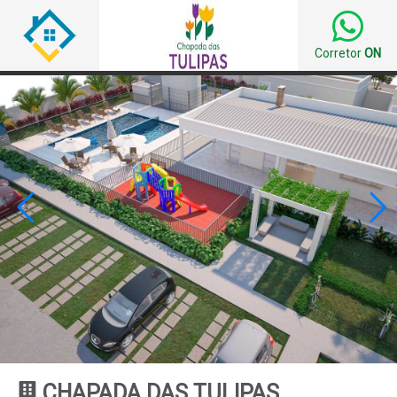
Corretor
ON


CHAPADA DAS TULIPAS