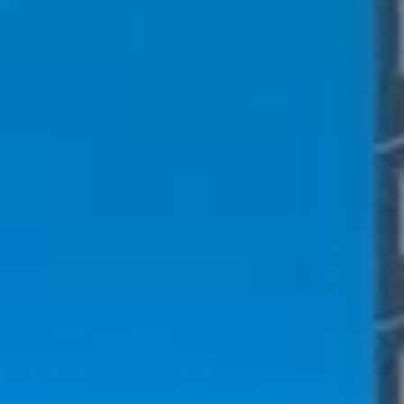








