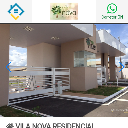
Corretor
ON


VILA NOVA RESIDENCIAL