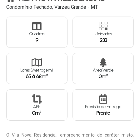
Condomínio Fechado, Várzea Grande - MT
Continuar
Quadras
Unidades
9
233
Lotes (Metragem)
Área Verde
65 à 68m²
0m²
APP
Previsão de Entrega
0m²
Pronto
O Vila Nova Residencial, empreendimento de caráter misto,