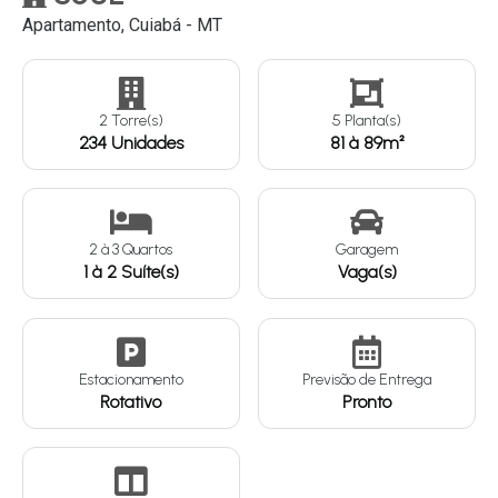
Apartamento, Cuiabá - MT
Continuar
2 Torre(s)
5 Planta(s)
234 Unidades
81 à 89m²
2
à
3
Quartos
Garagem
1 à 2 Suíte(s)
Vaga(s)
Estacionamento
Previsão de Entrega
Rotativo
Pronto