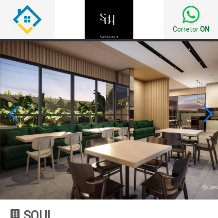
Corretor
ON


SOUL