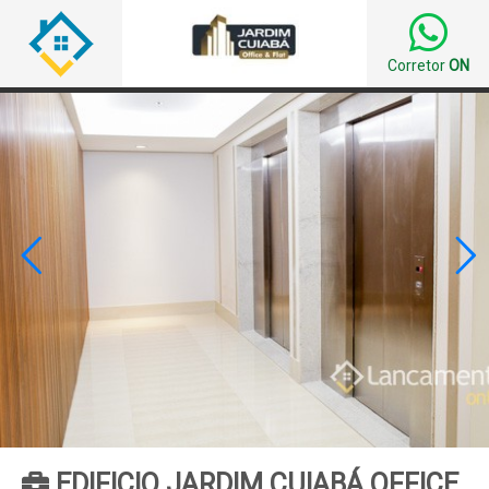
Corretor
ON


EDIFICIO JARDIM CUIABÁ OFFICE