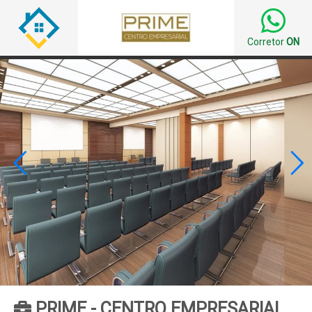
Corretor
ON


PRIME - CENTRO EMPRESARIAL