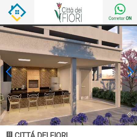
Corretor
ON


CITTÁ DEI FIORI