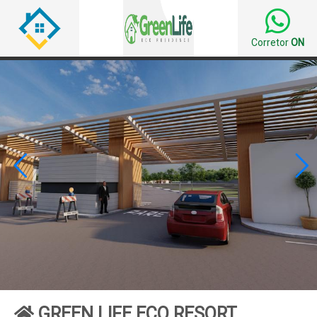
Corretor
ON


GREEN LIFE ECO RESORT