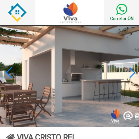
Corretor
ON


VIVA CRISTO REI