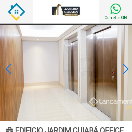
Corretor
ON


EDIFICIO JARDIM CUIABÁ OFFICE