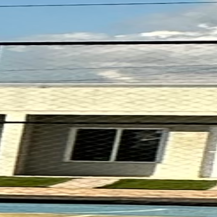







