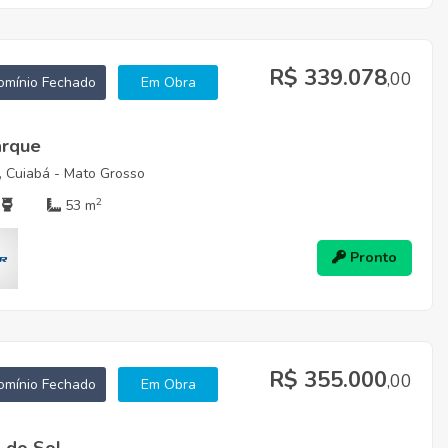
R$ 339.078
,00
mínio Fechado
Em Obra
arque
, Cuiabá - Mato Grosso
2
53 m
Pronto
R$ 355.000
,00
mínio Fechado
Em Obra