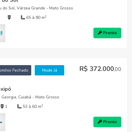
 do Sol
 do Sol, Várzea Grande - Mato Grosso
2
65 à 80 m
Pronto
R$ 372.000
,00
mínio Fechado
Mude Já
oxipó
 Georgia, Cuiabá - Mato Grosso
2
1
53 à 60 m
Pronto