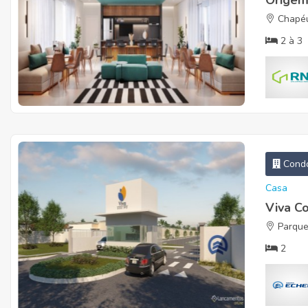
Origem
Chapéu
2
à
3
Condo
Casa
Viva C
Parque
2