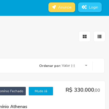
Anuncie
Login
Valor (-)
Ordenar por:
R$ 330.000
,00
mínio Fechado
Mude Já
ínio Athenas