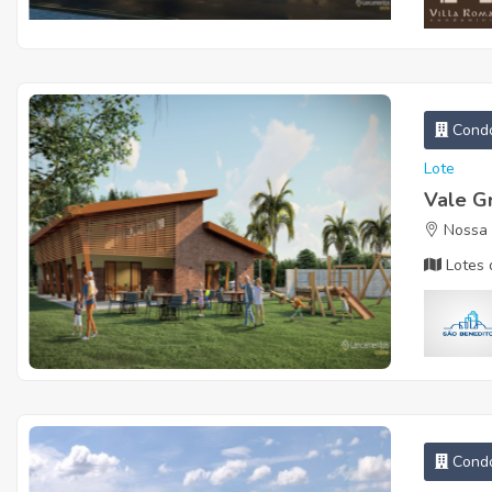
Condo
Lote
Vale G
Nossa 
Lotes 
Condo