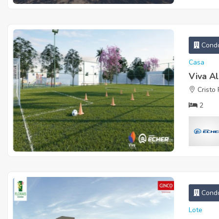
Condo
Casa
Viva A
Cristo 
2
Condo
Lote