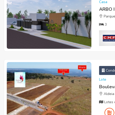
Casa
ARBO 
Parque 
3
Condo
Lote
Boulev
Aldeia
Lotes 