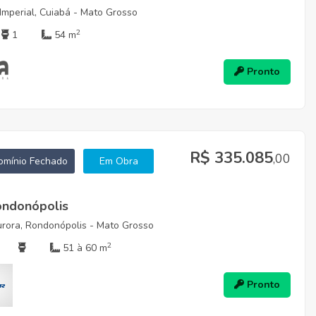
Imperial, Cuiabá - Mato Grosso
2
1
54 m
Pronto
R$ 335.085
,00
mínio Fechado
Em Obra
ondonópolis
urora, Rondonópolis - Mato Grosso
2
51 à 60 m
Pronto