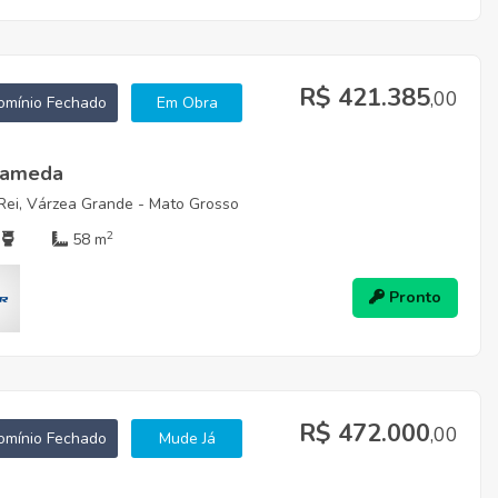
R$ 421.385
,00
mínio Fechado
Em Obra
lameda
Rei, Várzea Grande - Mato Grosso
2
58 m
Pronto
R$ 472.000
,00
mínio Fechado
Mude Já