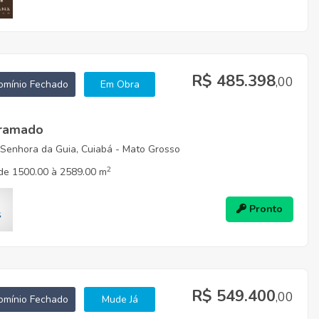
R$ 485.398
,00
mínio Fechado
Em Obra
ramado
Senhora da Guia, Cuiabá - Mato Grosso
2
de 1500.00 à 2589.00 m
Pronto
R$ 549.400
,00
mínio Fechado
Mude Já