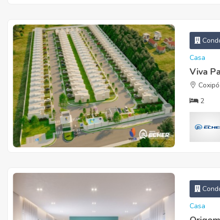
Condo
Casa
Viva P
Coxipó
2
Condo
Casa