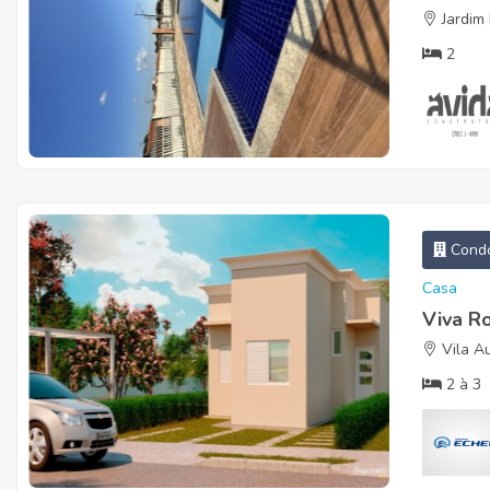
Jardim 
2
Condo
Casa
Viva R
Vila A
2
à
3