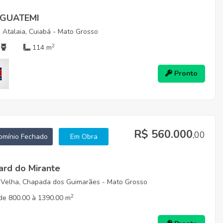
IGUATEMI
Atalaia, Cuiabá - Mato Grosso
2
114 m
Pronto
R$ 560.000
,00
mínio Fechado
Em Obra
ard do Mirante
 Velha, Chapada dos Guimarães - Mato Grosso
2
de 800.00 à 1390.00 m