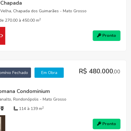
s Chapada
 Velha, Chapada dos Guimarães - Mato Grosso
2
de 270.00 à 450.00 m
Pronto
R$ 480.000
,00
mínio Fechado
Em Obra
Romana Condominium
analto, Rondonópolis - Mato Grosso
2
114 à 139 m
Pronto