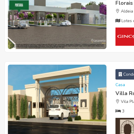
Florai
Aldeia
Lotes 
Condo
Casa
Villa 
Vila Pl
3