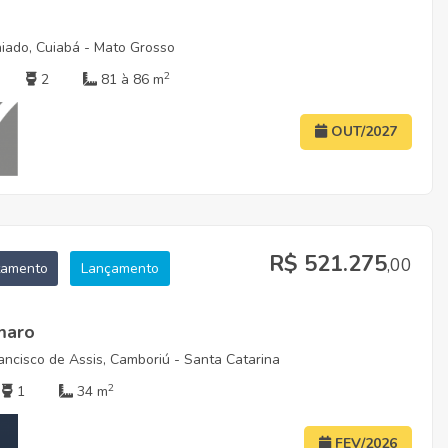
iado, Cuiabá - Mato Grosso
2
2
81 à 86 m
OUT/2027
R$ 521.275
,00
tamento
Lançamento
maro
ncisco de Assis, Camboriú - Santa Catarina
2
1
34 m
FEV/2026