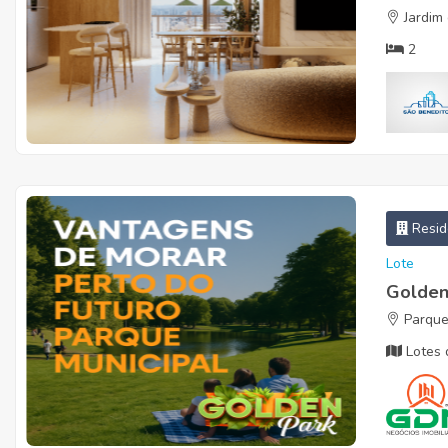
Jardim 
2
Resid
Lote
Golden
Parque
Lotes 