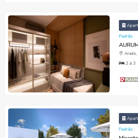
Apar
Padrão
AURU
Araés,
2
à
3
Apar
Padrão