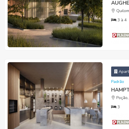
AUGH
Quilom
3
à
4
Apar
Padrão
HAMP
Poção,
3