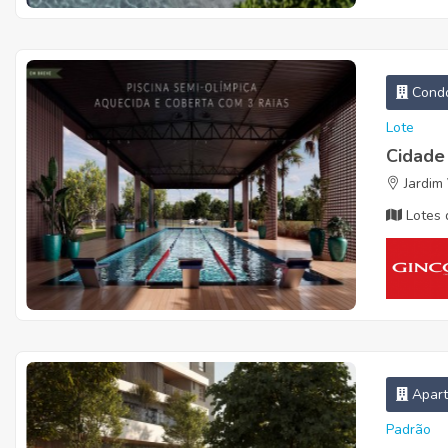
Condo
Lote
Cidade
Jardim 
Lotes 
Apar
Padrão