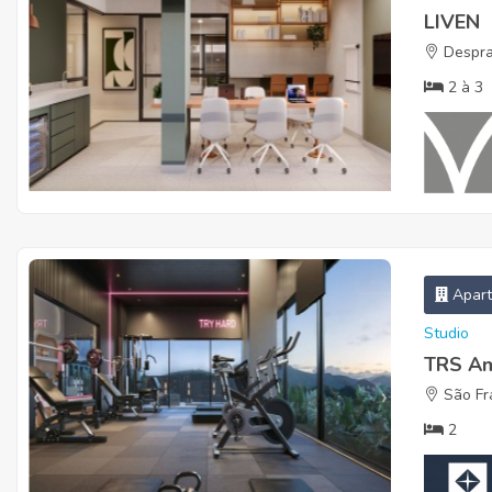
LIVEN
Despra
2
à
3
Apar
Studio
TRS A
São Fra
2