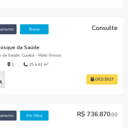
Consulte
tamento
Breve
osque da Saúde
 da Saúde, Cuiabá - Mato Grosso
2
1
25 à 61 m
DEZ/2027
R$ 736.870
,00
tamento
Em Obra