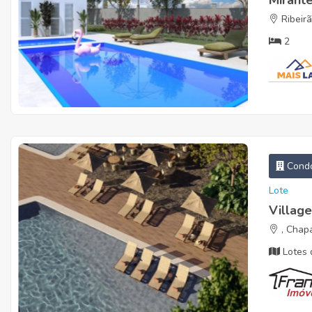
Mirant
Ribeirã
2
Condo
Lote
Villag
, Chap
Lotes 