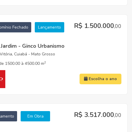
R$ 1.500.000
,00
mínio Fechado
Lançamento
 Jardim - Ginco Urbanismo
Vitória, Cuiabá - Mato Grosso
2
de 1500.00 à 4500.00 m
Escolha o ano
R$ 3.517.000
,00
tamento
Em Obra