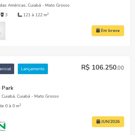
das Américas, Cuiabá - Mato Grosso
2
3
121 à 122 m
Em breve
R$ 106.250
,00
encial
Lançamento
 Park
 Cuiabá, Cuiabá - Mato Grosso
2
de 0 à 0 m
JUN/2026