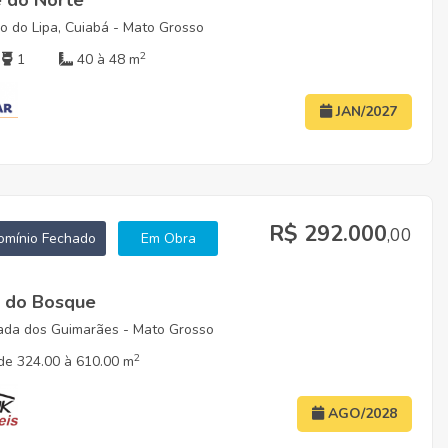
e do Norte
o do Lipa, Cuiabá - Mato Grosso
2
1
40 à 48 m
JAN/2027
R$ 292.000
,00
mínio Fechado
Em Obra
e do Bosque
ada dos Guimarães - Mato Grosso
2
de 324.00 à 610.00 m
AGO/2028