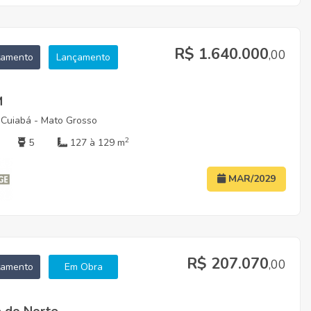
R$ 1.640.000
,00
tamento
Lançamento
M
 Cuiabá - Mato Grosso
2
5
127 à 129 m
MAR/2029
R$ 207.070
,00
tamento
Em Obra