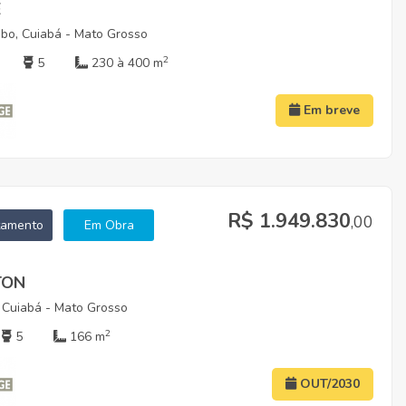
E
bo, Cuiabá - Mato Grosso
2
5
230 à 400 m
Em breve
R$ 1.949.830
,00
tamento
Em Obra
TON
 Cuiabá - Mato Grosso
2
5
166 m
OUT/2030