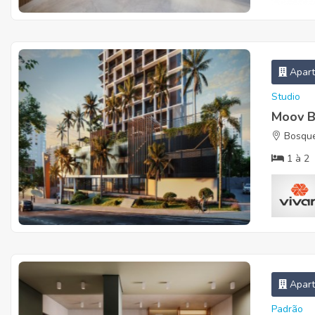
Apar
Studio
Moov B
Bosque
1
à
2
Apar
Padrão